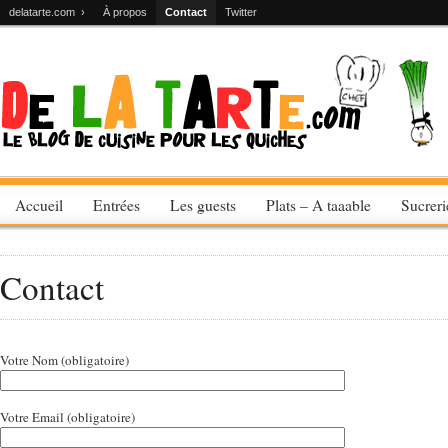
delatarte.com ›
À propos
Contact
Twitter
Accueil
Entrées
Les guests
Plats – A taaable
Sucrer
Contact
Votre Nom (obligatoire)
Votre Email (obligatoire)