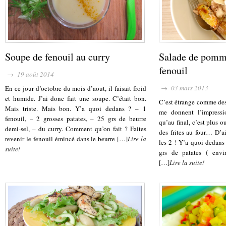
Soupe de fenouil au curry
Salade de pomme
fenouil
→ 19 août 2014
→ 03 mars 2013
En ce jour d’octobre du mois d’aout, il faisait froid
et humide. J’ai donc fait une soupe. C’était bon.
C’est étrange comme des
Mais triste. Mais bon. Y’a quoi dedans ? – 1
me donnent l’impressi
fenouil, – 2 grosses patates, – 25 grs de beurre
qu’au final, c’est plus
demi-sel, – du curry. Comment qu’on fait ? Faites
des frites au four… D’ai
revenir le fenouil émincé dans le beurre […]
Lire la
les 2 ! Y’a quoi dedans
suite!
grs de patates ( envi
[…]
Lire la suite!