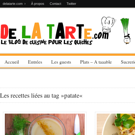
delatarte.com ›
À propos
Contact
Twitter
Accueil
Entrées
Les guests
Plats – A taaable
Sucrer
Les recettes liées au tag »patate«