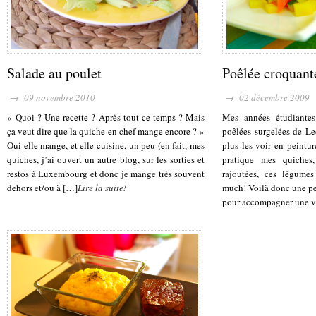
Salade au poulet
Poêlée croquant
→ 09 novembre 2010
→ 02 décembre 2009
« Quoi ? Une recette ? Après tout ce temps ? Mais
Mes années étudiantes
ça veut dire que la quiche en chef mange encore ? »
poêlées surgelées de Le
Oui elle mange, et elle cuisine, un peu (en fait, mes
plus les voir en peinture
quiches, j’ai ouvert un autre blog, sur les sorties et
pratique mes quiches
restos à Luxembourg et donc je mange très souvent
rajoutées, ces légumes
dehors et/ou à […]
Lire la suite!
much! Voilà donc une pet
pour accompagner une v