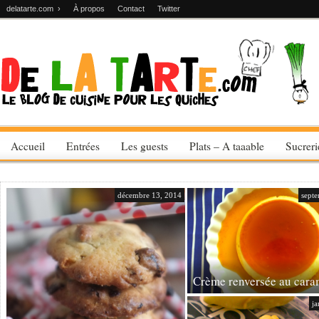
delatarte.com ›
À propos
Contact
Twitter
Accueil
Entrées
Les guests
Plats – A taaable
Sucrer
décembre 13, 2014
sept
Crème renversée au cara
ja