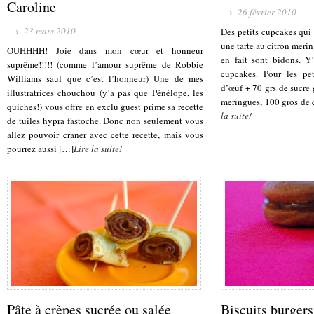
Caroline
→ 26 février 2010
→ 23 mars 2010
Des petits cupcakes qui 
une tarte au citron meri
OUHHHH! Joie dans mon cœur et honneur
en fait sont bidons. 
suprême!!!!! (comme l’amour suprême de Robbie
cupcakes. Pour les pe
Williams sauf que c’est l’honneur) Une de mes
d’œuf + 70 grs de sucre g
illustratrices chouchou (y’a pas que Pénélope, les
meringues, 100 gros de 
quiches!) vous offre en exclu guest prime sa recette
la suite!
de tuiles hypra fastoche. Donc non seulement vous
allez pouvoir craner avec cette recette, mais vous
pourrez aussi […]
Lire la suite!
Pâte à crèpes sucrée ou salée
Biscuits burger