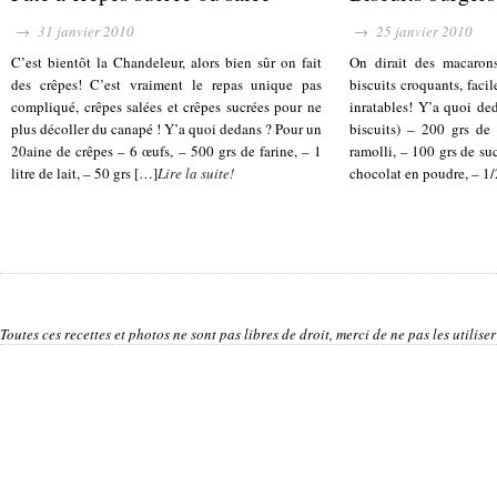
→ 31 janvier 2010
→ 25 janvier 2010
C’est bientôt la Chandeleur, alors bien sûr on fait
On dirait des macarons
des crêpes! C’est vraiment le repas unique pas
biscuits croquants, facil
compliqué, crêpes salées et crêpes sucrées pour ne
inratables! Y’a quoi de
plus décoller du canapé ! Y’a quoi dedans ? Pour un
biscuits) – 200 grs de 
20aine de crêpes – 6 œufs, – 500 grs de farine, – 1
ramolli, – 100 grs de suc
litre de lait, – 50 grs […]
Lire la suite!
chocolat en poudre, – 1/
Toutes ces recettes et photos ne sont pas libres de droit, merci de ne pas les utilis