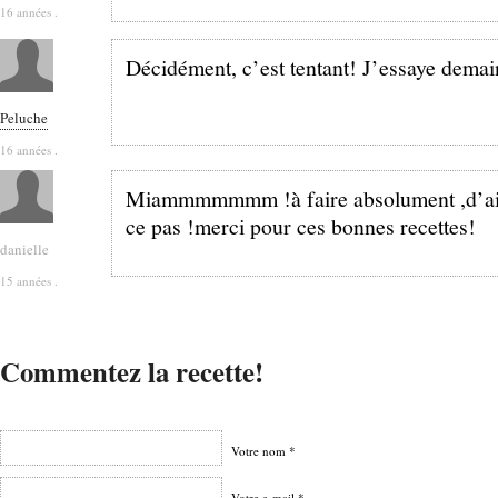
16 années .
Décidément, c’est tentant! J’essaye demai
Peluche
16 années .
Miammmmmmm !à faire absolument ,d’aill
ce pas !merci pour ces bonnes recettes!
danielle
15 années .
Commentez la recette!
Votre nom *
Votre e-mail *