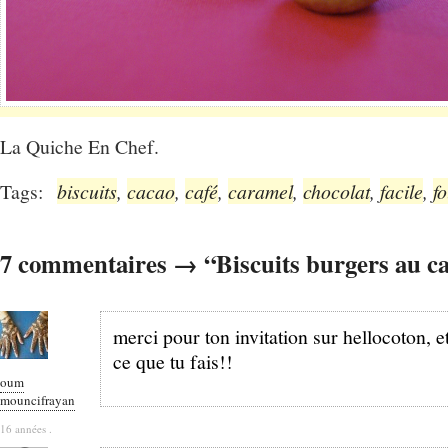
La Quiche En Chef.
Tags:
biscuits
,
cacao
,
café
,
caramel
,
chocolat
,
facile
,
f
7 commentaires → “Biscuits burgers au c
merci pour ton invitation sur hellocoton, e
ce que tu fais!!
oum
mouncifrayan
16 années .