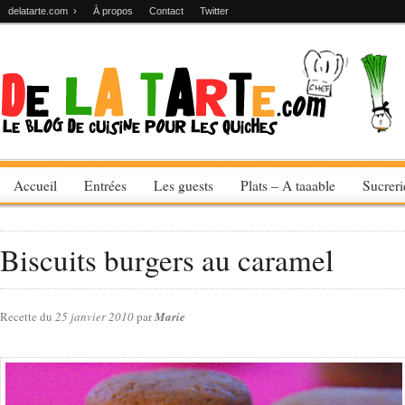
delatarte.com ›
À propos
Contact
Twitter
Accueil
Entrées
Les guests
Plats – A taaable
Sucrer
Biscuits burgers au caramel
Recette du
25 janvier 2010
par
Marie