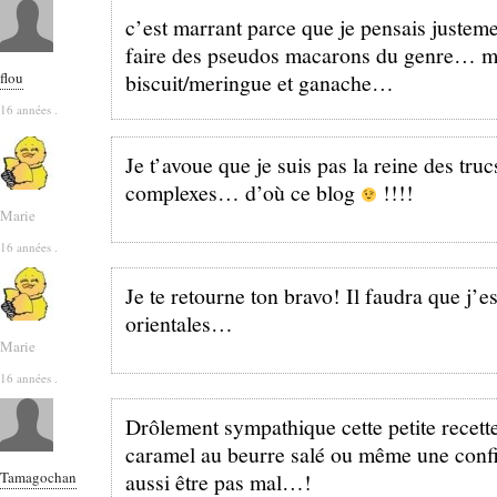
c’est marrant parce que je pensais justem
faire des pseudos macarons du genre… ma
flou
biscuit/meringue et ganache…
16 années .
Je t’avoue que je suis pas la reine des truc
complexes… d’où ce blog
!!!!
Marie
16 années .
Je te retourne ton bravo! Il faudra que j’es
orientales…
Marie
16 années .
Drôlement sympathique cette petite recette
caramel au beurre salé ou même une confit
Tamagochan
aussi être pas mal…!