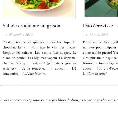
Salade croquante au grison
Duo écrevisse –
→ 05 octobre 2010
→ 13 août 2009
C’est le régime les quiches. Finies les chips. Le
Petite entrée très li
chocolat. Le vin. Non, pas le vin. Les pizzas.
minutes pour préparer 
Bonjour les salades. Les sushis. Les soupes. Le
chico-rapido-presto! Y’
blanc de poulet. Les légumes vapeur. La déprime.
c’est plus un truc qui s
Ou pas. Y’a quoi dedans ? (pour deux grandes
bisous de toutes façon
assiettes) – de la roquette, – 1 avocat, – 1/2
avocat – 100 grs d’écre
concombre, – […]
Lire la suite!
[…]
Lire la suite!
Toutes ces recettes et photos ne sont pas libres de droit, merci de ne pas les utilis