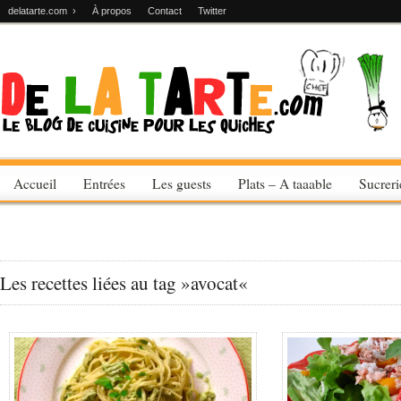
delatarte.com ›
À propos
Contact
Twitter
Accueil
Entrées
Les guests
Plats – A taaable
Sucrer
Les recettes liées au tag »avocat«