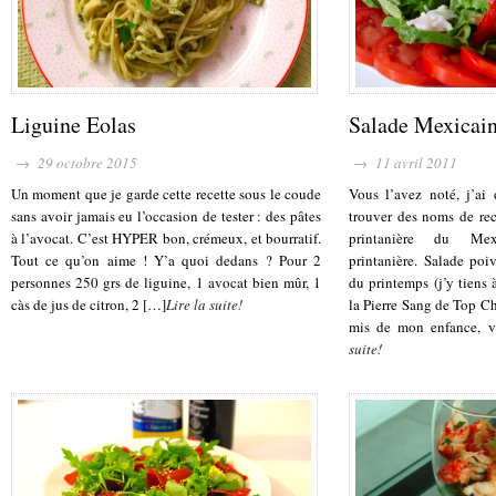
Liguine Eolas
Salade Mexicain
→ 29 octobre 2015
→ 11 avril 2011
Un moment que je garde cette recette sous le coude
Vous l’avez noté, j’ai
sans avoir jamais eu l’occasion de tester : des pâtes
trouver des noms de re
à l’avocat. C’est HYPER bon, crémeux, et bourratif.
printanière du Mex
Tout ce qu’on aime ! Y’a quoi dedans ? Pour 2
printanière. Salade poi
personnes 250 grs de liguine, 1 avocat bien mûr, 1
du printemps (j’y tiens 
càs de jus de citron, 2 […]
Lire la suite!
la Pierre Sang de Top Che
mis de mon enfance, vo
suite!