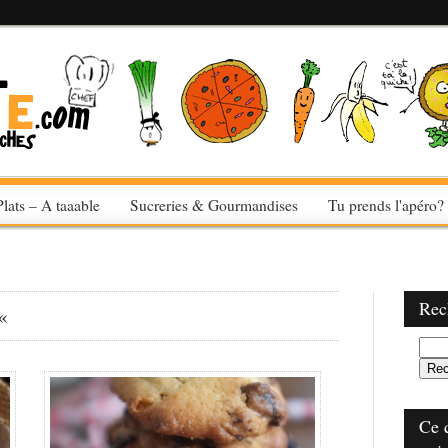
Plats – A taaable
Sucreries & Gourmandises
Tu prends l'apéro?
Rec
«
Ce 