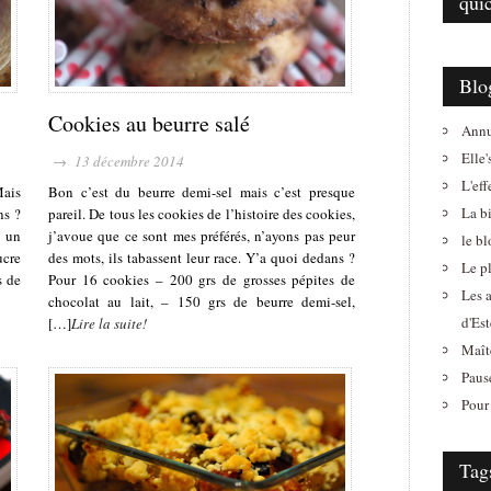
qui
Blo
Cookies au beurre salé
Annu
Elle'
→ 13 décembre 2014
L'eff
Mais
Bon c’est du beurre demi-sel mais c’est presque
La b
ns ?
pareil. De tous les cookies de l’histoire des cookies,
e un
j’avoue que ce sont mes préférés, n’ayons pas peur
le b
ucre
des mots, ils tabassent leur race. Y’a quoi dedans ?
Le pl
s de
Pour 16 cookies – 200 grs de grosses pépites de
Les 
chocolat au lait, – 150 grs de beurre demi-sel,
d'Est
[…]
Lire la suite!
Maît
Paus
Pour 
Tag