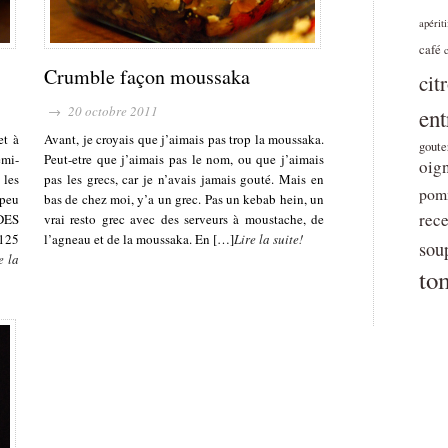
apériti
café
Crumble façon moussaka
cit
→ 20 octobre 2011
ent
et à
Avant, je croyais que j’aimais pas trop la moussaka.
goute
mi-
Peut-etre que j’aimais pas le nom, ou que j’aimais
oig
 les
pas les grecs, car je n’avais jamais gouté. Mais en
pomm
 peu
bas de chez moi, y’a un grec. Pas un kebab hein, un
rece
 DES
vrai resto grec avec des serveurs à moustache, de
 125
l’agneau et de la moussaka. En […]
Lire la suite!
sou
e la
to