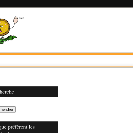
herche
que préfèrent les