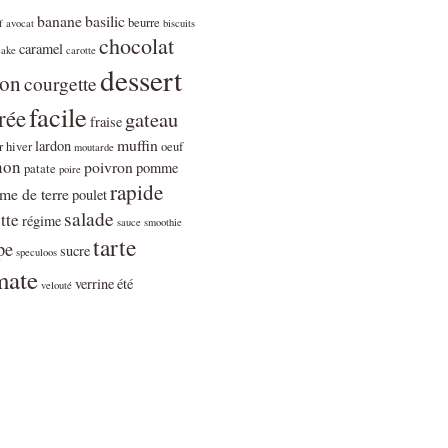
banane
basilic
beurre
f
avocat
biscuits
chocolat
caramel
cake
carotte
dessert
ron
courgette
facile
rée
gateau
fraise
muffin
lardon
r
hiver
oeuf
moutarde
non
poivron
pomme
patate
poire
rapide
e de terre
poulet
salade
tte
régime
sauce
smoothie
tarte
pe
sucre
speculoos
mate
verrine
été
velouté