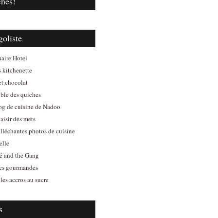
ches!
goliste
aire Hotel
s kitchenette
et chocolat
ible des quiches
log de cuisine de Nadoo
aisir des mets
alléchantes photos de cuisine
elle
é and the Gang
es gourmandes
les accros au sucre
s