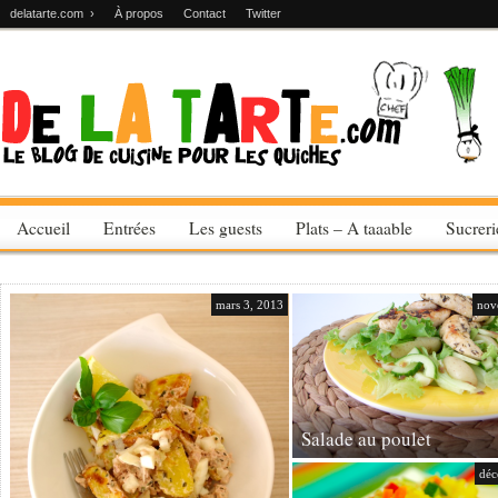
delatarte.com ›
À propos
Contact
Twitter
Accueil
Entrées
Les guests
Plats – A taaable
Sucrer
mars 3, 2013
nov
Salade au poulet
déc