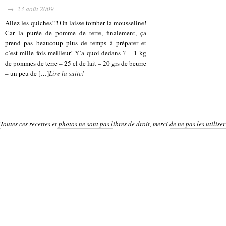
→ 23 août 2009
Allez les quiches!!! On laisse tomber la mousseline!
Car la purée de pomme de terre, finalement, ça
prend pas beaucoup plus de temps à préparer et
c’est mille fois meilleur! Y’a quoi dedans ? – 1 kg
de pommes de terre – 25 cl de lait – 20 grs de beurre
– un peu de […]
Lire la suite!
Toutes ces recettes et photos ne sont pas libres de droit, merci de ne pas les utilis