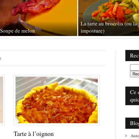
La tarte au brocolis (ou la
Soupe de melon
imposture)
Rec
«
Ce 
qui
Blo
Tarte à l’oignon
Annu