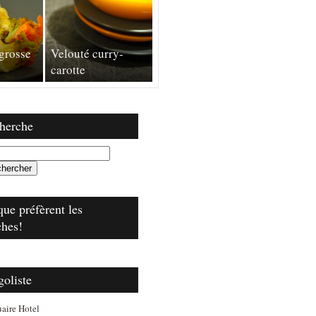
 grosse
Velouté curry-
carotte
herche
que préfèrent les
ches!
goliste
aire Hotel