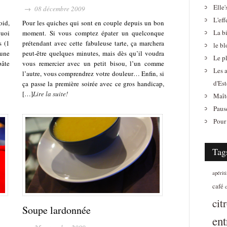
Elle'
→ 08 décembre 2009
L'eff
oid,
Pour les quiches qui sont en couple depuis un bon
La b
quoi
moment. Si vous comptez épater un quelconque
s (1
prétendant avec cette fabuleuse tarte, ça marchera
le b
 une
peut-être quelques minutes, mais dès qu’il voudra
Le pl
pâte
vous remercier avec un petit bisou, l’un comme
Les 
l’autre, vous comprendrez votre douleur… Enfin, si
d'Est
ça passe la première soirée avec ce gros handicap,
[…]
Lire la suite!
Maît
Paus
Pour 
Tag
apériti
café
cit
Soupe lardonnée
ent