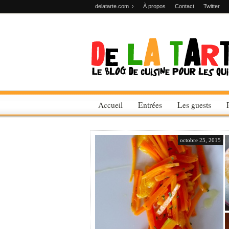
delatarte.com ›
À propos
Contact
Twitter
Accueil
Entrées
Les guests
octobre 25, 2015