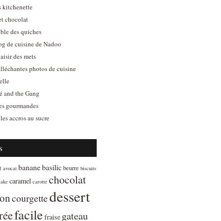
s kitchenette
et chocolat
ible des quiches
log de cuisine de Nadoo
aisir des mets
alléchantes photos de cuisine
elle
é and the Gang
es gourmandes
les accros au sucre
s
banane
basilic
beurre
f
avocat
biscuits
chocolat
caramel
cake
carotte
dessert
ron
courgette
facile
rée
gateau
fraise