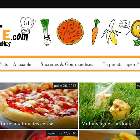
Plats – A taaable
Sucreries & Gourmandises
Tu prends l'apéro?
juillet 26, 2012
av
Tarte aux tomates cerises
Muffins figues-lardons
septembre 22, 2010
a