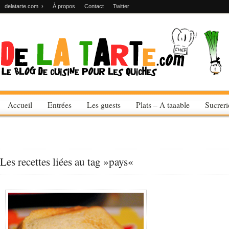
delatarte.com ›
À propos
Contact
Twitter
Accueil
Entrées
Les guests
Plats – A taaable
Sucrer
Les recettes liées au tag »pays«