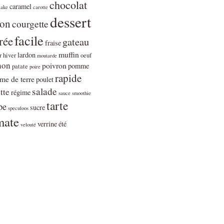
chocolat
caramel
cake
carotte
dessert
ron
courgette
facile
rée
gateau
fraise
muffin
lardon
r
hiver
oeuf
moutarde
non
poivron
pomme
patate
poire
rapide
e de terre
poulet
salade
tte
régime
sauce
smoothie
tarte
pe
sucre
speculoos
mate
verrine
été
velouté