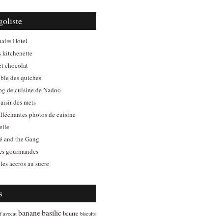
goliste
aire Hotel
s kitchenette
et chocolat
ible des quiches
log de cuisine de Nadoo
aisir des mets
alléchantes photos de cuisine
elle
é and the Gang
es gourmandes
les accros au sucre
s
banane
basilic
beurre
f
avocat
biscuits