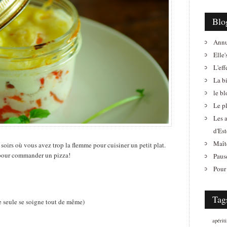
Blo
Annu
Elle'
L'eff
La b
le b
Le pl
Les 
d'Est
Maît
 soirs où vous avez trop la flemme pour cuisiner un petit plat.
 pour commander un pizza!
Paus
Pour 
Tag
e seule se soigne tout de même)
apériti