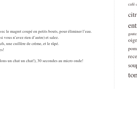
café
cit
ent
avec le magret coupé en petits bouts, pour éliminer l’eau.
goute
 vous n’avez rien d’autre) et salez.
oig
fs, une cuillère de crème, et le râpé.
pomm
es!
rece
elons un chat un chat!), 30 secondes au micro onde!
sou
to