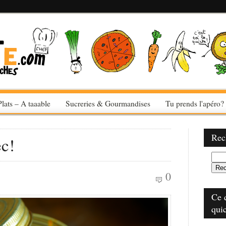
Plats – A taaable
Sucreries & Gourmandises
Tu prends l'apéro?
Rec
ec!
0
Ce 
qui