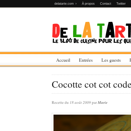
delatarte.com ›
À propos
Contact
Twitter
Accueil
Entrées
Les guests
Cocotte cot cot cod
Recette du
18 août 2009
par
Marie