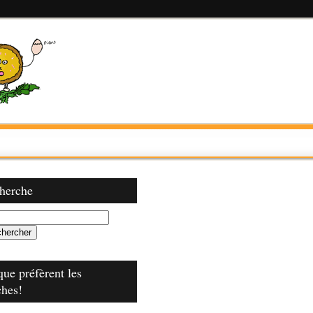
herche
que préfèrent les
ches!