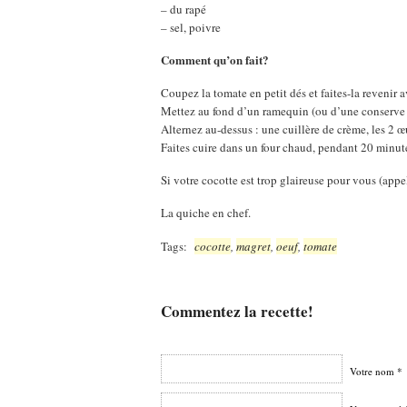
– du rapé
– sel, poivre
Comment qu’on fait?
Coupez la tomate en petit dés et faites-la revenir 
Mettez au fond d’un ramequin (ou d’une conserve si
Alternez au-dessus : une cuillère de crème, les 2 œu
Faites cuire dans un four chaud, pendant 20 minut
Si votre cocotte est trop glaireuse pour vous (app
La quiche en chef.
Tags:
cocotte
,
magret
,
oeuf
,
tomate
Commentez la recette!
Votre nom *