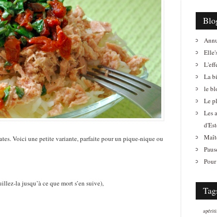
Blo
Annu
Elle'
L'eff
La b
le b
Le pl
Les 
d'Est
Maît
mates. Voici une petite variante, parfaite pour un pique-nique ou
Paus
Pour 
uillez-la jusqu’à ce que mort s’en suive),
Tag
apériti