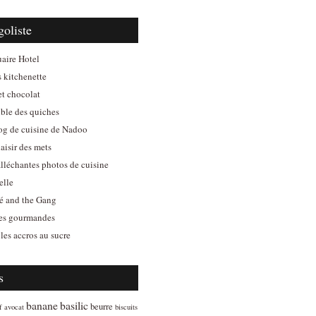
goliste
aire Hotel
s kitchenette
et chocolat
ible des quiches
log de cuisine de Nadoo
aisir des mets
alléchantes photos de cuisine
elle
é and the Gang
es gourmandes
les accros au sucre
s
banane
basilic
beurre
f
avocat
biscuits