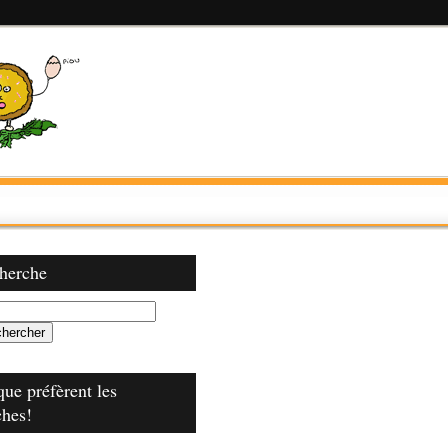
herche
que préfèrent les
ches!