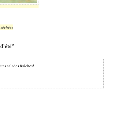
 séchées
d’été”
tes salades fraîches!