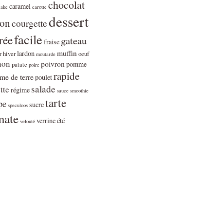
chocolat
caramel
cake
carotte
dessert
ron
courgette
facile
rée
gateau
fraise
muffin
lardon
r
hiver
oeuf
moutarde
non
poivron
pomme
patate
poire
rapide
e de terre
poulet
salade
tte
régime
sauce
smoothie
tarte
pe
sucre
speculoos
mate
verrine
été
velouté