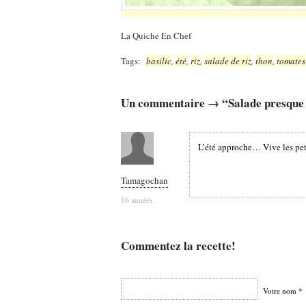
La Quiche En Chef
Tags:
basilic
,
été
,
riz
,
salade de riz
,
thon
,
tomates
Un commentaire → “Salade presque 
L’été approche… Vive les peti
Tamagochan
16 années .
Commentez la recette!
Votre nom *