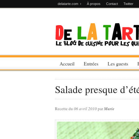
delatarte.com ›
À propos
Contact
Twitter
Accueil
Entrées
Les guests
Salade presque d’ét
Recette du
06 avril 2010
par
Marie