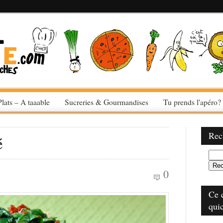
Plats – A taaable
Sucreries & Gourmandises
Tu prends l'apéro?
Rec
é
0
Ce 
qui