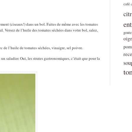
café
cit
ent
èrement (ciseaux!) dans un bol. Faites de même avec les tomates
l. Versez de l’huile des tomates séchées dans votre bol, salez,
goute
oig
pomm
c de l’huile de tomates séchées, vinaigre, sel poivre.
rece
un saladier. Oui, les strates gastronomiques, c’était que pour la
sou
to