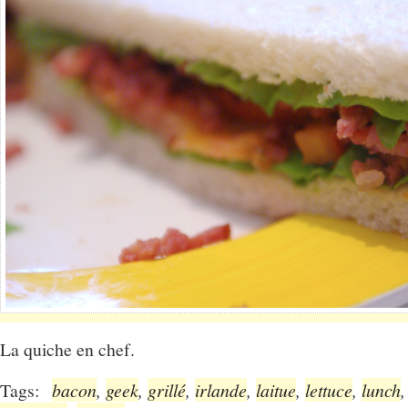
La quiche en chef.
Tags:
bacon
,
geek
,
grillé
,
irlande
,
laitue
,
lettuce
,
lunch