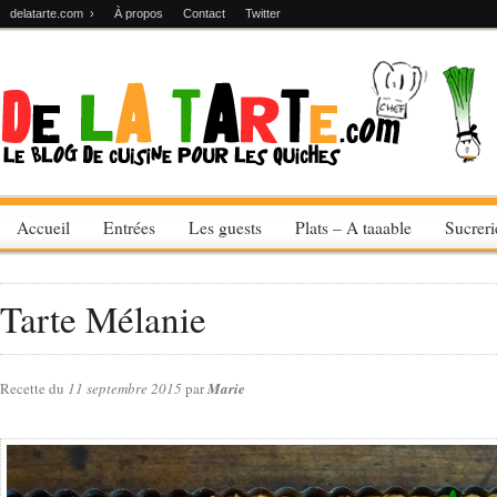
delatarte.com ›
À propos
Contact
Twitter
Accueil
Entrées
Les guests
Plats – A taaable
Sucrer
Tarte Mélanie
Recette du
11 septembre 2015
par
Marie