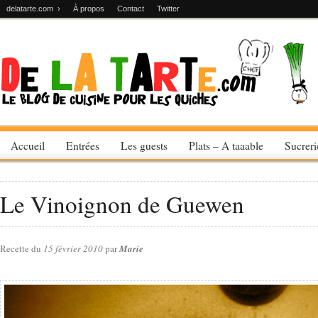
delatarte.com ›
À propos
Contact
Twitter
Accueil
Entrées
Les guests
Plats – A taaable
Sucrer
Le Vinoignon de Guewen
Recette du
15 février 2010
par
Marie