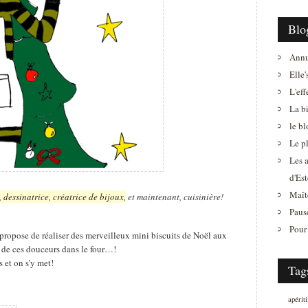
Blo
Annu
Elle'
L'eff
La b
le b
Le pl
Les 
d'Est
Maît
 dessinatrice, créatrice de bijoux,
et maintenant, cuisinière!
Paus
Pour 
propose de réaliser des merveilleux mini biscuits de Noël aux
de ces douceurs dans le four…!
 et on s’y met!
Tag
apériti