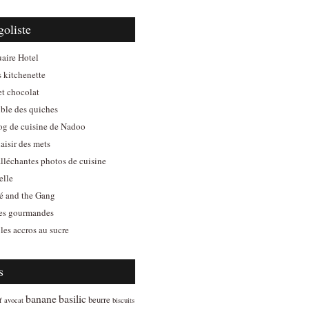
goliste
aire Hotel
s kitchenette
et chocolat
ible des quiches
log de cuisine de Nadoo
aisir des mets
alléchantes photos de cuisine
elle
é and the Gang
es gourmandes
les accros au sucre
s
banane
basilic
beurre
f
avocat
biscuits