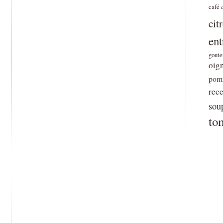
café
cit
ent
goute
oig
pomm
rece
sou
to