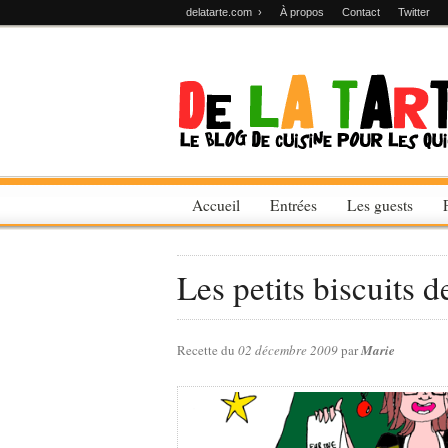
delatarte.com ›
À propos
Contact
Twitter
Accueil
Entrées
Les guests
Les petits biscuits 
Recette du
02 décembre 2009
par
Marie