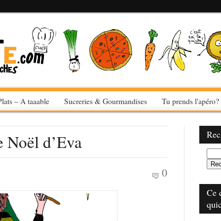
Plats – A taaable
Sucreries & Gourmandises
Tu prends l'apéro?
Rec
de Noël d’Eva
0
Ce 
qui