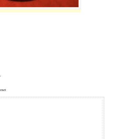
*
ernet