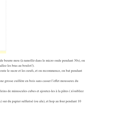
 de beurre mou (à ramollir dans le micro onde pendant 30s), on
llez les bras au boulot!).
oute le sucre et les oeufs, et on recommence, on bat pendant
 une grosse cuillère en bois sans casser l’effet mousseux du
eins de minuscules cubes et ajoutez-les à la pâtes ( n’oubliez
x) sur du papier sulfurisé (ou alu), et hop au four pendant 10