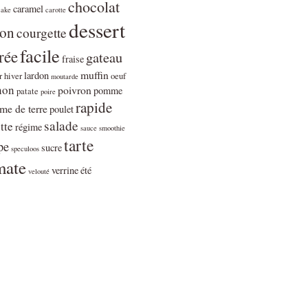
chocolat
caramel
cake
carotte
dessert
ron
courgette
facile
rée
gateau
fraise
muffin
lardon
r
hiver
oeuf
moutarde
non
poivron
pomme
patate
poire
rapide
e de terre
poulet
salade
tte
régime
sauce
smoothie
tarte
pe
sucre
speculoos
mate
verrine
été
velouté