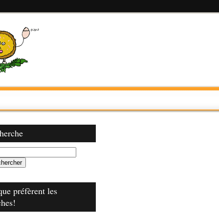
herche
que préfèrent les
ches!