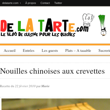
delatarte.com ›
À propos
Contact
Twitter
Accueil
Entrées
Les guests
Plats – A taaable
Sucrer
Nouilles chinoises aux crevettes
Recette du
22 février 2010
par
Marie