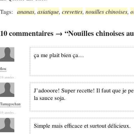
Tags:
ananas
,
asiatique
,
crevettes
,
nouilles chinoises
,
o
10 commentaires → “Nouilles chinoises au
ça me plait bien ça…
flou
16 années .
J’adooore! Super recette! Il faut que je p
la sauce soja.
Tamagochan
16 années .
Simple mais efficace et surtout délicieux.