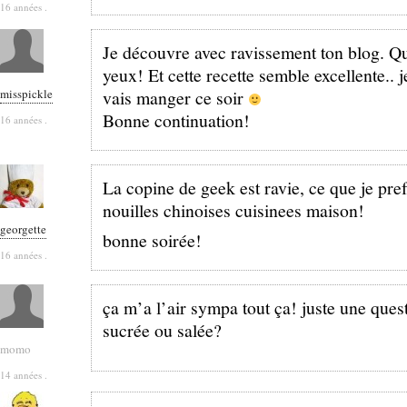
16 années .
Je découvre avec ravissement ton blog. Que
yeux! Et cette recette semble excellente.. j
misspickle
vais manger ce soir
Bonne continuation!
16 années .
La copine de geek est ravie, ce que je pref
nouilles chinoises cuisinees maison!
georgette
bonne soirée!
16 années .
ça m’a l’air sympa tout ça! juste une quest
sucrée ou salée?
momo
14 années .