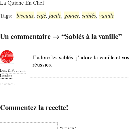
La Quiche En Chef
Tags:
biscuits
,
café
,
facile
,
gouter
,
sablés
,
vanille
Un commentaire → “Sablés à la vanille”
J’adore les sablés, j’adore la vanille et vo
réussies.
Lost & Found in
London
16 années .
Commentez la recette!
Votre nom *