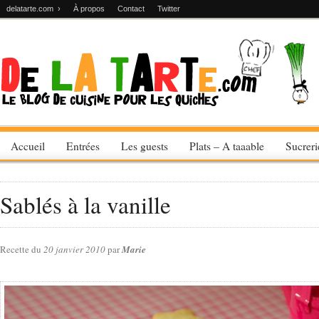
delatarte.com ›
À propos
Contact
Twitter
Accueil
Entrées
Les guests
Plats – A taaable
Sucrer
Sablés à la vanille
Recette du
20 janvier 2010
par
Marie