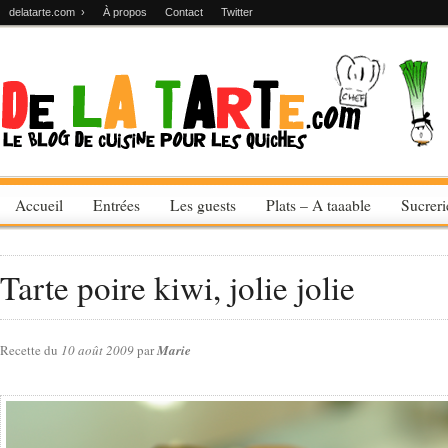
delatarte.com ›
À propos
Contact
Twitter
Accueil
Entrées
Les guests
Plats – A taaable
Sucrer
Tarte poire kiwi, jolie jolie
Recette du
10 août 2009
par
Marie