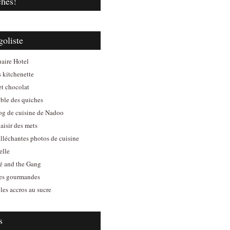
ches!
goliste
aire Hotel
s kitchenette
et chocolat
ible des quiches
log de cuisine de Nadoo
aisir des mets
alléchantes photos de cuisine
elle
é and the Gang
es gourmandes
les accros au sucre
s