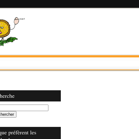
herche
que préfèrent les