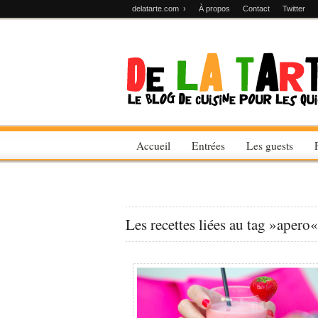
delatarte.com ›
À propos
Contact
Twitter
Accueil
Entrées
Les guests
Les recettes liées au tag »apero«