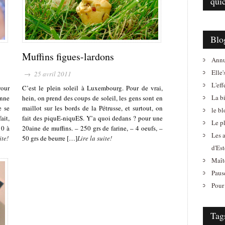
qui
Blo
Muffins figues-lardons
Annu
Elle'
→ 25 avril 2011
L'eff
your
C’est le plein soleil à Luxembourg. Pour de vrai,
La b
onne
hein, on prend des coups de soleil, les gens sont en
e se
maillot sur les bords de la Pétrusse, et surtout, on
le b
ait,
fait des piquE-niquES. Y’a quoi dedans ? pour une
Le pl
10 à
20aine de muffins. – 250 grs de farine, – 4 oeufs, –
Les 
ite!
50 grs de beurre […]
Lire la suite!
d'Est
Maît
Paus
Pour 
Tag