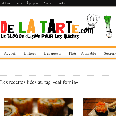
delatarte.com ›
À propos
Contact
Twitter
Accueil
Entrées
Les guests
Plats – A taaable
Sucrer
Les recettes liées au tag »california«