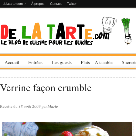
delatarte.com ›
À propos
Contact
Twitter
Accueil
Entrées
Les guests
Plats – A taaable
Sucrer
Verrine façon crumble
Recette du
18 août 2009
par
Marie