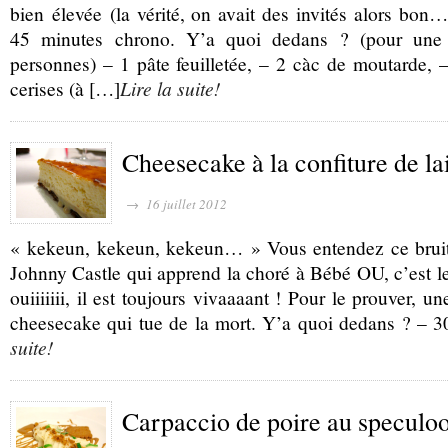
bien élevée (la vérité, on avait des invités alors bon
45 minutes chrono. Y’a quoi dedans ? (pour une p
personnes) – 1 pâte feuilletée, – 2 càc de moutarde, 
cerises (à […]
Lire la suite!
Cheesecake à la confiture de lai
→ 16 juillet 2012
« kekeun, kekeun, kekeun… » Vous entendez ce bruit 
Johnny Castle qui apprend la choré à Bébé OU, c’est le
ouiiiiiii, il est toujours vivaaaant ! Pour le prouver, u
cheesecake qui tue de la mort. Y’a quoi dedans ? – 3
suite!
Carpaccio de poire au speculo