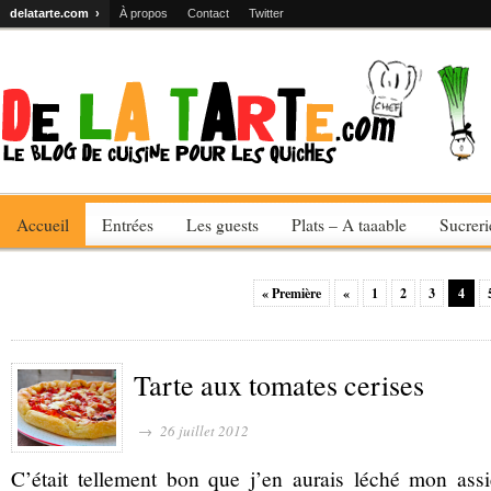
delatarte.com ›
À propos
Contact
Twitter
Accueil
Entrées
Les guests
Plats – A taaable
Sucrer
« Première
«
1
2
3
4
Tarte aux tomates cerises
→ 26 juillet 2012
C’était tellement bon que j’en aurais léché mon assiet